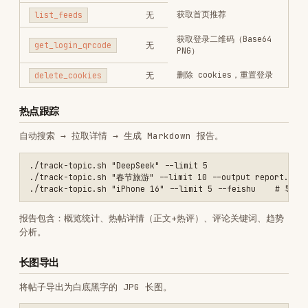
[{

  "title": "标题", "author": "作者", "stats": "1.3万赞",

  "desc": "正文摘要", "images": ["https://..."],

  "per_image_text": {"1": "第2张图的说明"}

依赖：Python 3.10+、Pillow。
注意事项
Cookies 有效期约 30 天，过期需重新扫码
首次启动会下载 headless 浏览器（~150MB）
同一账号避免多客户端同时操作
发布限制：标题≤20字符，正文≤1000字符，日发布≤50条
Linux 服务器无桌面环境需安装 xvfb（
apt-get install
，脚本自动管理）
xvfb
Installs
8.2K
GitHub Stars
100
Language
Python
Added
Feb 3, 2026
CATEGORIES