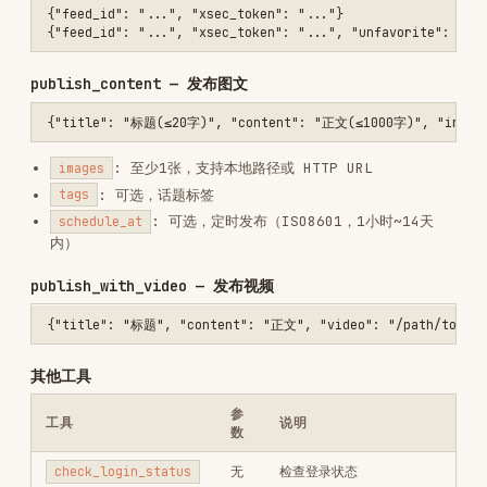
获取登录二维码（Base64
get_login_qrcode
无
PNG）
删除 cookies，重置登录
delete_cookies
无
热点跟踪
自动搜索 → 拉取详情 → 生成 Markdown 报告。
./track-topic.sh "DeepSeek" --limit 5

./track-topic.sh "春节旅游" --limit 10 --output report.md

报告包含：概览统计、热帖详情（正文+热评）、评论关键词、趋势
分析。
长图导出
将帖子导出为白底黑字的 JPG 长图。
posts.json 格式：