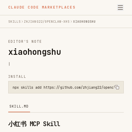
CLAUDE CODE MARKETPLACES
SKILLS
ZHJIANG22/OPENCLAW-XHS
XIAOHONGSHU
EDITOR'S NOTE
xiaohongshu
|
INSTALL
npx skills add https://github.com/zhjiang22/openclaw-xhs --skill xi
SKILL.MD
小红书 MCP Skill
基于
xiaohongshu-mcp
封装的 shell 脚本工具集。
前置条件