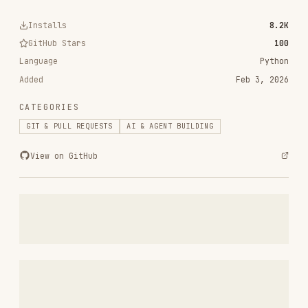
vercel-labs/agent-skills
320.4K
26.6k
320.4K
frontend-design
anthropics/skills
299.9K
134.5k
299.9K
web-design-guidelines
vercel-labs/agent-skills
256.2K
26.6k
256.2K
remotion-best-practices
remotion-dev/skills
243.3K
3.2k
243.3K
agent-browser
vercel-labs/agent-browser
186.7K
33.1k
186.7K