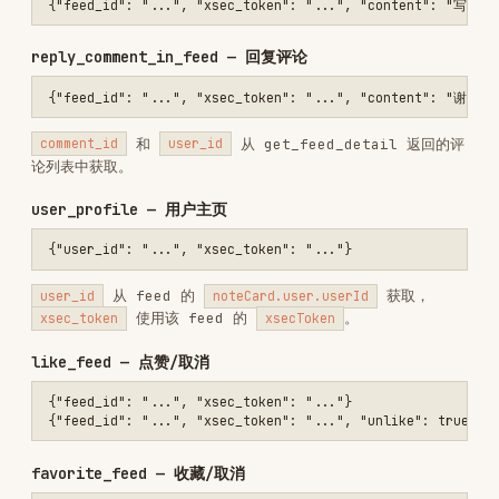
favorite_feed — 收藏/取消
{"feed_id": "...", "xsec_token": "..."}

publish_content — 发布图文
: 至少1张，支持本地路径或 HTTP URL
images
: 可选，话题标签
tags
: 可选，定时发布（ISO8601，1小时~14天
schedule_at
内）
publish_with_video — 发布视频
其他工具
参
工具
说明
数
check_login_status
无
检查登录状态
获取首页推荐
list_feeds
无