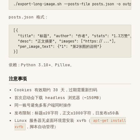
GIT & PULL REQUESTS
AI & AGENT BUILDING
View on GitHub
RELATED
GIT & PULL REQUESTS
SKILLS
VIEW ALL
find-skills
vercel-labs/skills
1.1M
18.6k
1.1M
vercel-react-best-practices