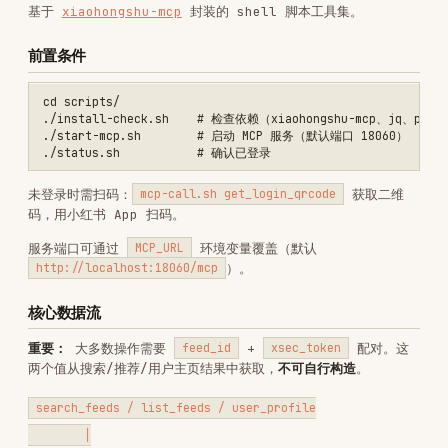
cd scripts/

./install-check.sh    # 检查依赖（xiaohongshu-mcp、jq、python3）

./start-mcp.sh        # 启动 MCP 服务（默认端口 18060）

未登录时需扫码：
获取二维
mcp-call.sh get_login_qrcode
码，用小红书 App 扫码。
服务端口可通过
环境变量覆盖（默认
MCP_URL
）。
http://localhost:18060/mcp
核心数据流
重要：
大多数操作需要
+
配对。这
feed_id
xsec_token
两个值从搜索/推荐/用户主页结果中获取，
不可自行构造
。
search_feeds / list_feeds / user_profile

        │

        ▼

  返回 feeds 数组，每个 feed 包含:

  ├── id          → 用作 feed_id

  ├── xsecToken   → 用作 xsec_token

  └── noteCard    → 标题、作者、封面、互动数据
