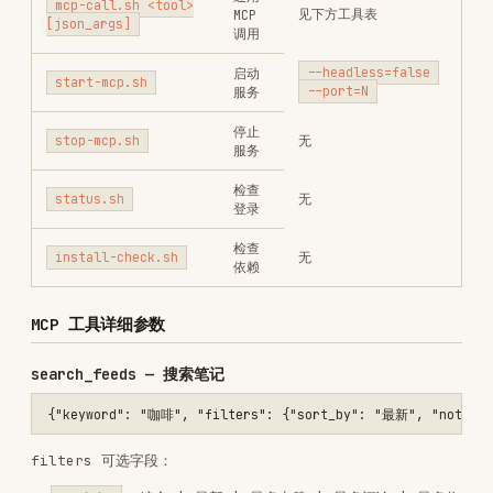
MCP 工具详细参数
search_feeds — 搜索笔记
filters 可选字段：
: 综合 | 最新 | 最多点赞 | 最多评论 | 最多收
sort_by
藏
: 不限 | 视频 | 图文
note_type
: 不限 | 一天内 | 一周内 | 半年内
publish_time
: 不限 | 已看过 | 未看过 | 已关注
search_scope
: 不限 | 同城 | 附近
location
get_feed_detail — 帖子详情
: false(默认) 返回前10条，true
load_all_comments
滚动加载更多
: 加载评论上限（仅 load_all_comments=true
limit
时生效），默认 20
: 是否展开二级回复，默认 false
click_more_replies