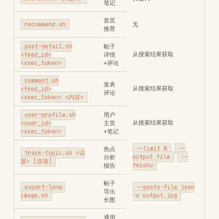
user-profile.sh
用户
从搜索结果获取
<user_id>
主页
<xsec_token>
+笔记
--limit N
--
热点
track-topic.sh <话
output file
--
分析
题> [选项]
feishu
报告
帖子
export-long-
--posts-file json
导出
image.sh
-o output.jpg
长图
通用
mcp-call.sh <tool>
见下方工具表
MCP
[json_args]
调用
--headless=false
启动
start-mcp.sh
--port=N
服务
停止
stop-mcp.sh
无
服务
检查
status.sh
无
登录
检查
install-check.sh
无
依赖