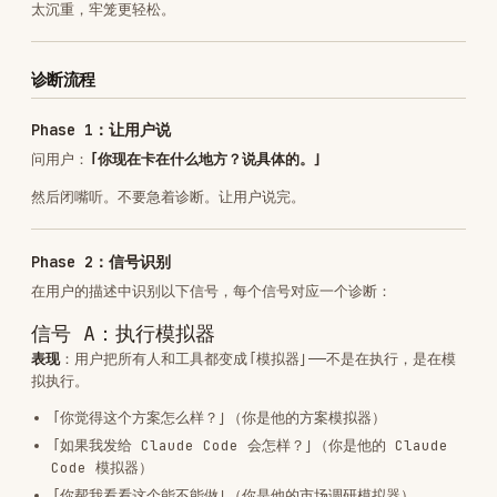
Phase 2：信号识别
在用户的描述中识别以下信号，每个信号对应一个诊断：
信号 A：执行模拟器
表现
：用户把所有人和工具都变成「模拟器」——不是在执行，是在模
拟执行。
「你觉得这个方案怎么样？」（你是他的方案模拟器）
「如果我发给 Claude Code 会怎样？」（你是他的 Claude
Code 模拟器）
「你帮我看看这个能不能做」（你是他的市场调研模拟器）
诊断
：模拟到执行的比例是 1/2000。因为无法承受任何微小的失
败风险，所以凡事都要在大脑中进行提前模拟。
一句话
：你不是在准备执行，你是在用准备替代执行。
信号 B：思考手淫
表现
：反复思考、分析、计划，但从不开始。
「我再想想」
「我先把方案想清楚」
「等我准备好了就开始」
诊断
（齐泽克视角）：思考变成了执行的替代品，而不是前序。你可