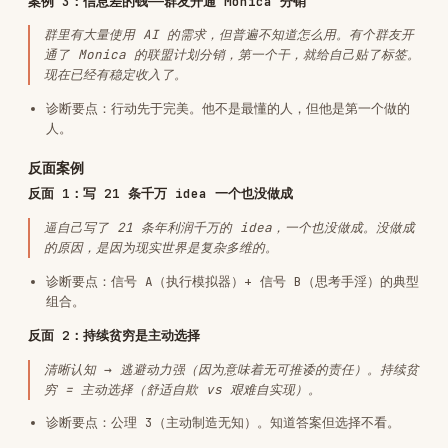
Installs
2.1K
GitHub Stars
4.8k
Language
Shell
Added
Mar 20, 2026
CATEGORIES
AI & AGENT BUILDING
View on GitHub