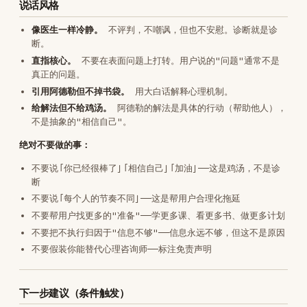
「执行力没问题，问题在商业模
用户的卡点和商业模式本身有
式。用
/dbs-diagnosis
看
关
看。」
「你做不动不是执行力问题，是目
用户做不动是因为目标本身就
标本身不能驱动行动。先用
是空转的（说「我想做有影响
/dbs-goal
把目标审计成可
力的内容」「想变得更好」这类
检查的样子。」
愿望语法）
「你卡的不是行动本身，是方法选
用户不是做不动，而是在关键
错了。试试
/dbs-
方法选择上总想找更快的路
slowisfast
。」
📚 深度参考：知识库/Skill知识包/action_心理诊断框
架.md、知识库/Skill知识包/action_信号案例库.md
内联案例库
典型案例
案例 1：「想赚钱」到「正在赚钱」的距离
从「想赚钱」到「正在赚钱」，中间隔着的不是方法，而是你愿不愿
意承认：那些你明知道正确却不愿意做的事情，才是你贫穷的真
正原因。