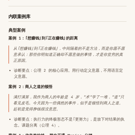
组合。
反面 2：持续贫穷是主动选择
清晰认知 → 逃避动力强（因为意味着无可推诿的责任）。持续贫
穷 = 主动选择（舒适自欺 vs 艰难自实现）。
诊断要点：公理 3（主动制造无知）。知道答案但选择不看。
留档（可选）
执行力诊断里挖出来的「真实目的」尤其值得存——下次再卡住时可以
直接对照：
你今天发现的反向动力和真实目的，输入
存档。
/dbs-save
下次再卡住，
把它拉出来对照——很多时候你不
/dbs-restore
是又卡了，是同一个反向动力换了个壳。
只在用户已经接受诊断结论时提，用户还在抗拒的时候不要提。
语言
用户用中文就用中文回复，用英文就用英文回复
中文回复遵循《中文文案排版指北》