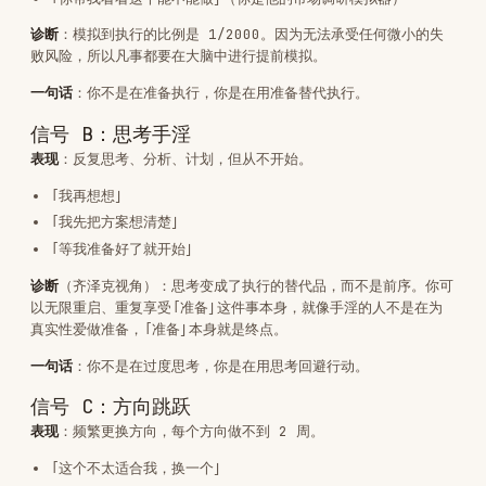
以无限重启、重复享受「准备」这件事本身，就像手淫的人不是在为
真实性爱做准备，「准备」本身就是终点。
一句话
：你不是在过度思考，你是在用思考回避行动。
信号 C：方向跳跃
表现
：频繁更换方向，每个方向做不到 2 周。
「这个不太适合我，换一个」
「我又发现了一个更好的方向」
「上一个太难了，这个简单一点」
诊断
：创伤型创业或逃避型行为。不是在寻找正确方向，是在逃避任
何一个方向上的深入（因为深入就意味着可能失败）。
一句话
：你不是在找方向，你是在逃避深入。
信号 D：知识上瘾
表现
：不停学习、看课、买书、听播客，但不开始做。
「我觉得我还需要学更多」
「等我把这个课学完就开始」
「我先看看别人怎么做的」
诊断
：学习成为了不执行的合法借口。购买知识的真实需求不是获取
知识，是购买「我正在进步」的心理安慰。