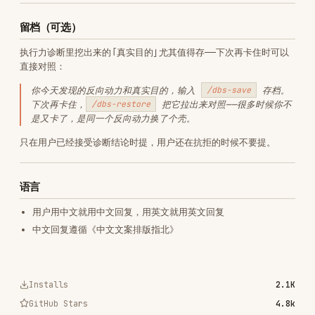
RELATED
AI & AGENT BUILDING
SKILLS
VIEW ALL
find-skills
vercel-labs/skills
1.1M
18.6k
1.1M
vercel-react-best-practices
vercel-labs/agent-skills
320.4K
26.6k
320.4K
frontend-design
anthropics/skills
299.9K
134.5k
299.9K
web-design-guidelines
vercel-labs/agent-skills
256.2K
26.6k
256.2K
remotion-best-practices
remotion-dev/skills
243.3K
3.2k
243.3K
agent-browser