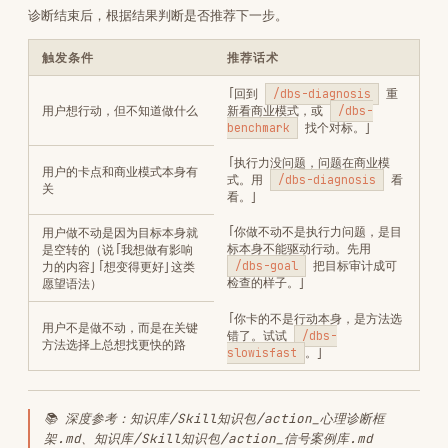
诊断要点：公理 2 的核心应用。用行动定义意愿，不用语言定
义意愿。
案例 2：商人之道的顿悟
满打满算，我作为商人的年龄是 4 岁，"术"学了一堆，"道"只
看见皮毛。今天因为一些偶然的事件，似乎是顿悟到商人之道。
起初是觉得挣钱很没意思。
诊断要点：执行力的终极形态不是「更努力」，是放下对结果的执
念。课题分离（公理 4）。
案例 3：信息差的钱——群友开通 Monica 分销
群里有大量使用 AI 的需求，但普遍不知道怎么用。有个群友开
通了 Monica 的联盟计划分销，第一个干，就给自己贴了标签。
现在已经有稳定收入了。
诊断要点：行动先于完美。他不是最懂的人，但他是第一个做的
人。
反面案例
反面 1：写 21 条千万 idea 一个也没做成
逼自己写了 21 条年利润千万的 idea，一个也没做成。没做成
的原因，是因为现实世界是复杂多维的。
诊断要点：信号 A（执行模拟器）+ 信号 B（思考手淫）的典型