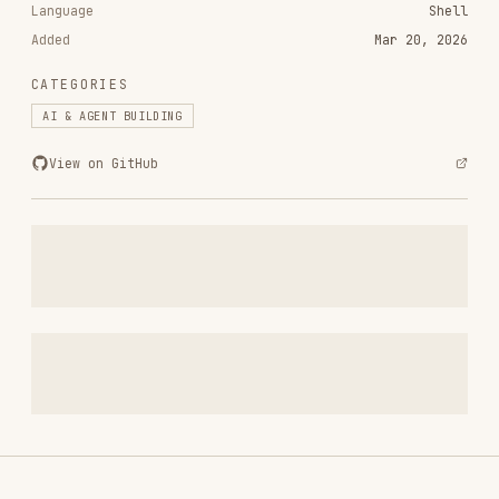
vercel-labs/agent-browser
186.7K
33.1k
186.7K