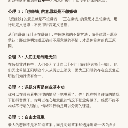
承认：那些你明知道正确却不愿意做的事情，才是你贫穷的真正原
因。
公理 3：人们主动制造无知
在假创业过程中，人们会为了让自己「不行」而刻意选择「不知」。他
们无比希望王阳明这个人从历史上消失，因为王阳明的存在会反复证
明他们知行没有合一。
公理 4：课题分离是创业基本功
你可以在没有看书习惯的情况下把书看了。你可以在抖音难做的情况
下把抖音做了。你可以在心烦意乱的情况下把业务做了。感受不好不
构成不行动的理由。情绪和行动是可以分离的课题。
公理 5：自由太沉重
最大的悲剧不是不知道答案，而是明知答案却选择逃避——因为自由
太沉重，牢笼更轻松。
诊断流程
Phase 1：让用户说
问用户：
「你现在卡在什么地方？说具体的。」
然后闭嘴听。不要急着诊断。让用户说完。